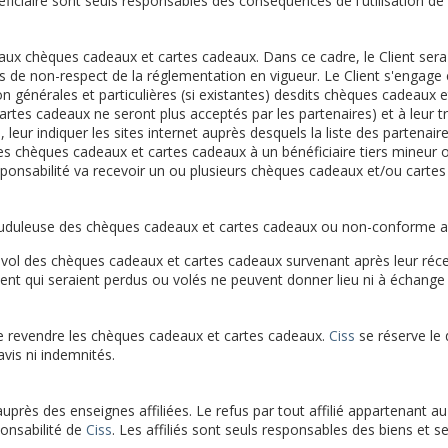
éficiaire sont seuls responsables des conséquences de l'utilisation d
 aux chèques cadeaux et cartes cadeaux. Dans ce cadre, le Client sera s
de non-respect de la réglementation en vigueur. Le Client s'engage 
ion générales et particulières (si existantes) desdits chèques cadeaux
artes cadeaux ne seront plus acceptés par les partenaires) et à leur tr
leur indiquer les sites internet auprès desquels la liste des partena
des chèques cadeaux et cartes cadeaux à un bénéficiaire tiers mineur o
responsabilité va recevoir un ou plusieurs chèques cadeaux et/ou carte
frauduleuse des chèques cadeaux et cartes cadeaux ou non-conforme aux
 vol des chèques cadeaux et cartes cadeaux survenant après leur récep
ient qui seraient perdus ou volés ne peuvent donner lieu ni à échang
t de revendre les chèques cadeaux et cartes cadeaux.
Ciss
se réserve le 
avis ni indemnités.
près des enseignes affiliées. Le refus par tout affilié appartenant a
ponsabilité de
Ciss
. Les affiliés sont seuls responsables des biens et