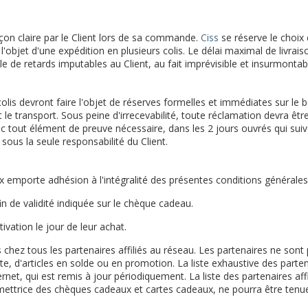
çon claire par le Client lors de sa commande.
Ciss
se réserve le choix
objet d'une expédition en plusieurs colis. Le délai maximal de livrai
 de retards imputables au Client, au fait imprévisible et insurmontab
s devront faire l'objet de réserves formelles et immédiates sur le bon
le transport. Sous peine d'irrecevabilité, toute réclamation devra êt
tout élément de preuve nécessaire, dans les 2 jours ouvrés qui suive
 sous la seule responsabilité du Client.
 emporte adhésion à l'intégralité des présentes conditions générales d
n de validité indiquée sur le chèque cadeau.
ivation le jour de leur achat.
 chez tous les partenaires affiliés au réseau. Les partenaires ne son
, d'articles en solde ou en promotion. La liste exhaustive des partena
ternet, qui est remis à jour périodiquement. La liste des partenaires aff
mettrice des chèques cadeaux et cartes cadeaux, ne pourra être tenue