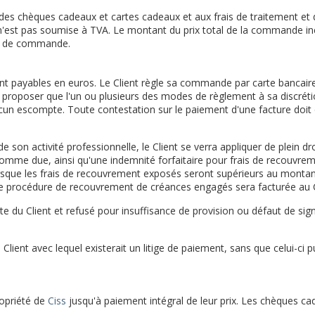
des chèques cadeaux et cartes cadeaux et aux frais de traitement et 
n'est pas soumise à TVA. Le montant du prix total de la commande in
bon de commande.
ont payables en euros. Le Client règle sa commande par carte bancair
e proposer que l'un ou plusieurs des modes de règlement à sa discrétio
cun escompte. Toute contestation sur le paiement d'une facture doit êt
de son activité professionnelle, le Client se verra appliquer de plein d
la somme due, ainsi qu'une indemnité forfaitaire pour frais de recouvre
que les frais de recouvrement exposés seront supérieurs au montant 
s de procédure de recouvrement de créances engagés sera facturée au C
te du Client et refusé pour insuffisance de provision ou défaut de sig
Client avec lequel existerait un litige de paiement, sans que celui-c
ropriété de
Ciss
jusqu'à paiement intégral de leur prix. Les chèques ca