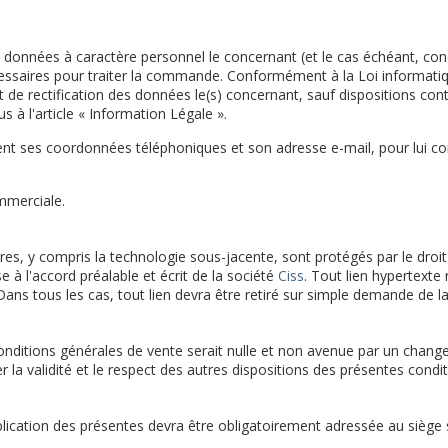
e données à caractère personnel le concernant (et le cas échéant, conce
saires pour traiter la commande. Conformément à la Loi informatique e
et de rectification des données le(s) concernant, sauf dispositions con
 à l'article « Information Légale ».
nt ses coordonnées téléphoniques et son adresse e-mail, pour lui c
ommerciale.
ores, y compris la technologie sous-jacente, sont protégés par le droit
se à l'accord préalable et écrit de la société
Ciss
. Tout lien hypertexte 
). Dans tous les cas, tout lien devra être retiré sur simple demande de 
onditions générales de vente serait nulle et non avenue par un chang
er la validité et le respect des autres dispositions des présentes condi
lication des présentes devra être obligatoirement adressée au siège 