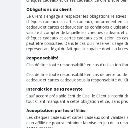
chèques cadeaux et cartes cadeaux. Le Client et le bén
Obligations du client
Le Client s'engage à respecter les obligations relatives
chèques cadeaux et cartes cadeaux, notamment en cas 
cadeaux et cartes cadeaux sur les conditions d'utilisat
validité à compter de laquelle les chèques cadeaux et c
chèques cadeaux et cartes cadeaux et/ou selon les cas, 
peut être consultée. Dans le cas où il réserve l'usage 
représentant légal du fait que l'incapable dont il a la 
Responsabilité
Ciss
décline toute responsabilité en cas d'utilisation 
Ciss
décline toute responsabilité en cas de perte ou de
cadeaux et cartes cadeaux sous la responsabilité du Cl
Interdiction de la revente
Sauf accord préalable écrit de
Ciss
, le Client s'interdi
tout Client manquant à cette obligation et ce, sans pré
Acceptation par les affiliés
Les chèques cadeaux et cartes cadeaux sont valables au
d'un affilié ne pourra entraîner la mise en jeu de la res