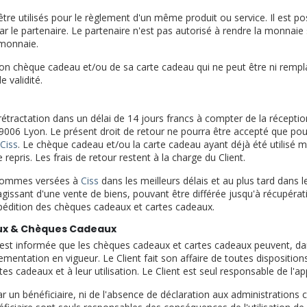
re utilisés pour le règlement d'un même produit ou service. Il est p
 le partenaire. Le partenaire n'est pas autorisé à rendre la monnai
 monnaie.
e son chèque cadeau et/ou de sa carte cadeau qui ne peut être ni rempl
 validité.
rétractation dans un délai de 14 jours francs à compter de la récept
006 Lyon. Le présent droit de retour ne pourra être accepté que pour 
Ciss
. Le chèque cadeau et/ou la carte cadeau ayant déjà été utilis
 repris. Les frais de retour restent à la charge du Client.
s sommes versées à
Ciss
dans les meilleurs délais et au plus tard dans 
agissant d'une vente de biens, pouvant être différée jusqu'à récupér
expédition des chèques cadeaux et cartes cadeaux.
aux & Chèques Cadeaux
 est informée que les chèques cadeaux et cartes cadeaux peuvent, dans
ementation en vigueur. Le Client fait son affaire de toutes dispositio
tes cadeaux et à leur utilisation. Le Client est seul responsable de l'a
r un bénéficiaire, ni de l'absence de déclaration aux administrations