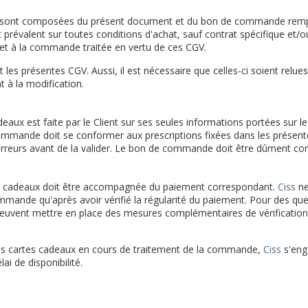
 sont composées du présent document et du bon de commande rempli pa
 prévalent sur toutes conditions d'achat, sauf contrat spécifique et/o
 et à la commande traitée en vertu de ces CGV.
t les présentes CGV. Aussi, il est nécessaire que celles-ci soient r
 à la modification.
x est faite par le Client sur ses seules informations portées sur 
commande doit se conformer aux prescriptions fixées dans les présentes C
 erreurs avant de la valider. Le bon de commande doit être dûment com
 cadeaux doit être accompagnée du paiement correspondant.
Ciss
ne
ommande qu'après avoir vérifié la régularité du paiement. Pour des que
 peuvent mettre en place des mesures complémentaires de vérification
des cartes cadeaux en cours de traitement de la commande,
Ciss
s'enga
ai de disponibilité.