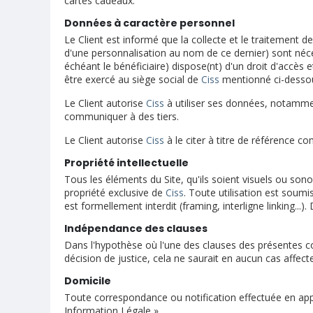
cartes cadeaux.
Données à caractère personnel
Le Client est informé que la collecte et le traitement d
d'une personnalisation au nom de ce dernier) sont néces
échéant le bénéficiaire) dispose(nt) d'un droit d'accès 
être exercé au siège social de
Ciss
mentionné ci-dessous
Le Client autorise
Ciss
à utiliser ses données, notamme
communiquer à des tiers.
Le Client autorise
Ciss
à le citer à titre de référence c
Propriété intellectuelle
Tous les éléments du Site, qu'ils soient visuels ou son
propriété exclusive de
Ciss
. Toute utilisation est soumi
est formellement interdit (framing, interligne linking...
Indépendance des clauses
Dans l'hypothèse où l'une des clauses des présentes c
décision de justice, cela ne saurait en aucun cas affect
Domicile
Toute correspondance ou notification effectuée en app
Information Légale ».